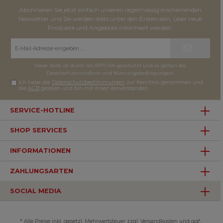
Abonnieren Sie jetzt einfach unseren regelmässig erscheinenden
Newsletter und Sie werden stets unter den Ersten sein, über neue
Produkte und Angebote informiert werden.
E-
Mail-
Adresse*
Diese Seite ist durch reCAPTCHA geschützt und es gelten die
Datenschutzrichtlinie
und
Nutzungsbedingungen
.
Ich habe die
Datenschutzbestimmungen
zur Kenntnis genommen und
die
AGB
gelesen und bin mit ihnen einverstanden.
SERVICE-HOTLINE
SHOP SERVICES
INFORMATIONEN
ZAHLUNGSARTEN
SOCIAL MEDIA
* Alle Preise inkl. gesetzl. Mehrwertsteuer zzgl. Versandkosten und ggf.