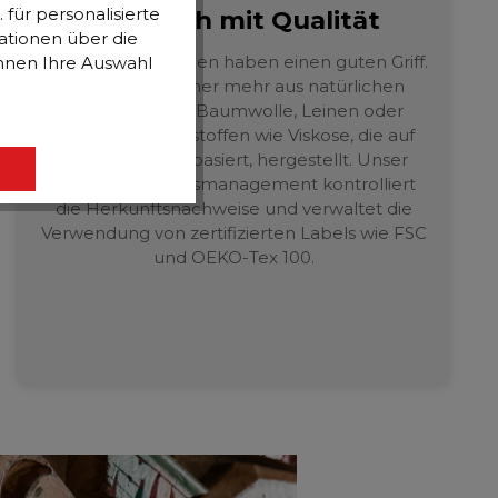
für personalisierte
Natürlich mit Qualität
ationen über die
Unsere Heimtextilien haben einen guten Griff.
önnen Ihre Auswahl
Sie werden immer mehr aus natürlichen
Materialien wie Baumwolle, Leinen oder
naturnahen Rohstoffen wie Viskose, die auf
Pflanzenfasern basiert, hergestellt. Unser
internes Qualitätsmanagement kontrolliert
die Herkunftsnachweise und verwaltet die
Verwendung von zertifizierten Labels wie FSC
und OEKO-Tex 100.