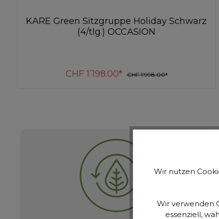
KARE Green Hängeleuchte Gorgeous
Schwarz Matt Cinque OCCASION
CHF 225.00*
CHF 375.00*
In den Warenkorb
Wir nutzen Cookie
Wir verwenden C
essenziell, wä