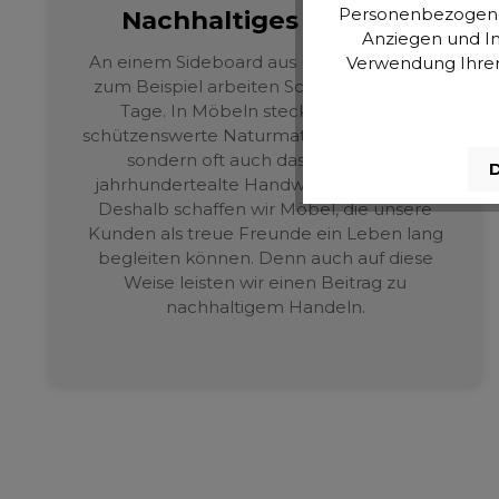
Personenbezogene D
Nachhaltiges Denken
Anziegen und In
An einem Sideboard aus recyceltem Holz
Verwendung Ihrer 
zum Beispiel arbeiten Schreiner oft viele
Tage. In Möbeln stecken nicht nur
schützenswerte Naturmaterialien wie Holz,
sondern oft auch das Wissen um
D
jahrhundertealte Handwerkstraditionen.
Deshalb schaffen wir Möbel, die unsere
Kunden als treue Freunde ein Leben lang
begleiten können. Denn auch auf diese
Weise leisten wir einen Beitrag zu
nachhaltigem Handeln.