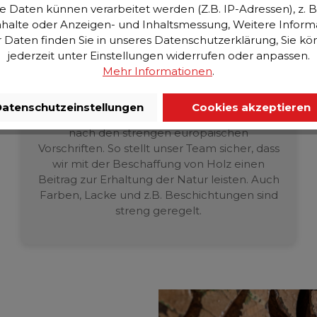
aten künnen verarbeitet werden (Z.B. IP-Adressen), z. B. 
Qualität auf dem Prüfstand
halte oder Anzeigen- und Inhaltsmessung, Weitere Inform
KARE steht für Kreativität, Fantasie und
Daten finden Sie in unseres Datenschutzerklärung, Sie k
Leidenschaft. Und doch ist es die Bürokratie,
jederzeit unter Einstellungen widerrufen oder anpassen.
die für den sorgfältigen Umgang mit der
Mehr Informationen
.
Natur und ihren faszinierenden Materialien
sorgt. Unsere Abteilung
atenschutzeinstellungen
Cookies akzeptieren
Qualitätsmanagement prüft jedes Produkt
nach den strengen europäischen
Vorschriften. So stellt unser Team sicher, dass
wir mit der Beschaffung von Holz einen
Beitrag zur Erhaltung der Natur leisten. Auch
Farben, Lacke und z.B. Beschichtungen sind
streng geregelt.