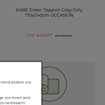
KARE Green Garderobe Ravello
174x160cm OCCASION
CHF 452.10*
CHF 1’029.00*
während andere uns
e von ihnen sind
 zu verbessern.