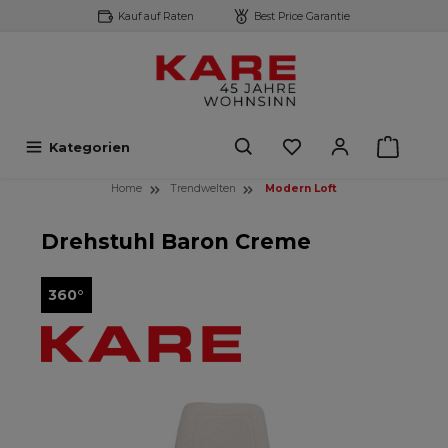
Kauf auf Raten
Best Price Garantie
inhalt springen
Kategorien
Home
Trendwelten
Modern Loft
Drehstuhl Baron Creme
360°