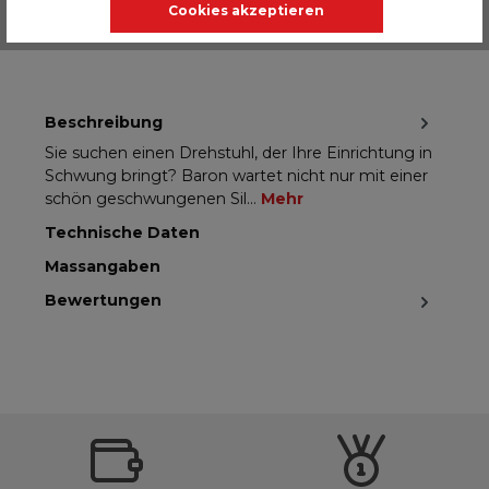
zertifiziert
Cookies akzeptieren
Beschreibung
Sie suchen einen Drehstuhl, der Ihre Einrichtung in
Schwung bringt? Baron wartet nicht nur mit einer
schön geschwungenen Sil…
Mehr
Technische Daten
Massangaben
Bewertungen