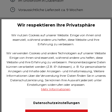
Im Showroom in Dübendorf
Voraussichtliche Lieferzeit ca. 9 Wochen
Anzahl
Wir respektieren Ihre Privatsphäre
Wir nutzen Cookies auf unserer Website. Einige von ihnen sind
In den Warenkorb
essenziell, während andere uns helfen, diese Website und Ihre
Erfahrung zu verbessern.
Zum Merkzettel hinzufügen
Wir verwenden Cookies und andere Technologien auf unserer Website
Einige von ihnen sind essenziell, während andere uns helfen, diese
Hersteller-Nr.:
86357
Website und Ihre Erfahrung zu verbessern. Personenbezogene Daten
künnen verarbeitet werden (Z.B. IP-Adressen), z. B. für personalisierte
Geradliniger Drehstuhl mit pflegeleichtem
Anziegen und Inhalte oder Anzeigen- und Inhaltsmessung, Weitere
Chenille-Bezug in Beige
Informationen über die Verwendung Ihrer Daten finden Sie in unseres
Moderner Klassiker in kombinierfreudiger
Datenschutzerklärung, Sie können Ihre Auswahl jederzeit unter
Farbgebung
Einstellungen widerrufen oder anpassen.
Mehr Informationen
.
180 Grad drehbar – praktisch als Drehstuhl fürs
Esszimmer oder als Schreibtischstuhl
Purer Komfort auch bei langem Sitzen dank der
Datenschutzeinstellungen
Sitzhöhe von 49cm
Der besonders langlebige Bezug ist OEKO-TEX