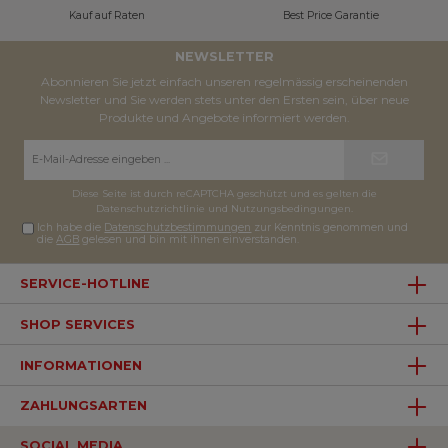
Kauf auf Raten
Best Price Garantie
NEWSLETTER
Abonnieren Sie jetzt einfach unseren regelmässig erscheinenden
Newsletter und Sie werden stets unter den Ersten sein, über neue
Produkte und Angebote informiert werden.
E-
Mail-
Adresse*
Diese Seite ist durch reCAPTCHA geschützt und es gelten die
Datenschutzrichtlinie
und
Nutzungsbedingungen
.
Ich habe die
Datenschutzbestimmungen
zur Kenntnis genommen und
die
AGB
gelesen und bin mit ihnen einverstanden.
SERVICE-HOTLINE
SHOP SERVICES
INFORMATIONEN
ZAHLUNGSARTEN
SOCIAL MEDIA