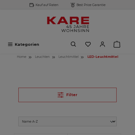
Kauf auf Raten
Best Price Garantie
inhalt springen
Kategorien
Home
Leuchten
Leuchtmittel
LED-Leuchtmittel
Filter