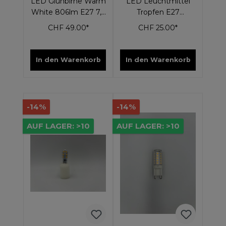
LED Glühbirne Warm
LED Leuchtmittel
White 806lm E27 7,3
Tropfen E27
Watt
dimmbar
CHF 49.00*
CHF 25.00*
In den Warenkorb
In den Warenkorb
-14%
-14%
AUF LAGER: >10
AUF LAGER: >10