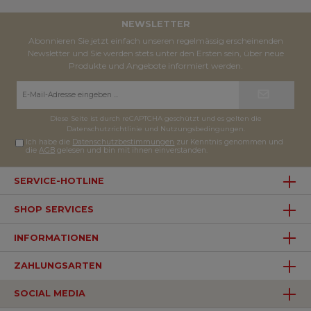
NEWSLETTER
Abonnieren Sie jetzt einfach unseren regelmässig erscheinenden
Newsletter und Sie werden stets unter den Ersten sein, über neue
Produkte und Angebote informiert werden.
E-
Mail-
Adresse*
Diese Seite ist durch reCAPTCHA geschützt und es gelten die
Datenschutzrichtlinie
und
Nutzungsbedingungen
.
Ich habe die
Datenschutzbestimmungen
zur Kenntnis genommen und
die
AGB
gelesen und bin mit ihnen einverstanden.
SERVICE-HOTLINE
SHOP SERVICES
INFORMATIONEN
ZAHLUNGSARTEN
SOCIAL MEDIA