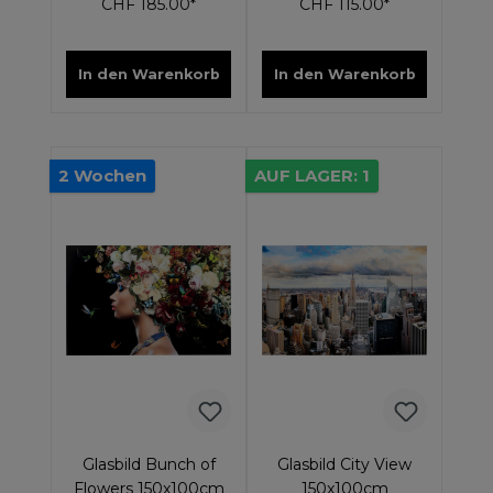
CHF 185.00*
CHF 115.00*
In den Warenkorb
In den Warenkorb
2 Wochen
AUF LAGER: 1
Glasbild Bunch of
Glasbild City View
Flowers 150x100cm
150x100cm