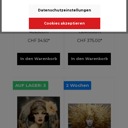
Datenschutzeinstellungen
Cookies akzeptieren
Glasbild Mister Leo
Glasbild Mister Lion
40x30cm
150x100cm
CHF 34.50*
CHF 375.00*
In den Warenkorb
In den Warenkorb
AUF LAGER: 3
2 Wochen