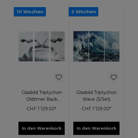
10 Wochen
2 Wochen
Glasbild Triptychon
Glasbild Triptychon
Oldtimer Back
Wave (3/Set)
240x160cm
CHF 1’129.00*
CHF 1’129.00*
In den Warenkorb
In den Warenkorb