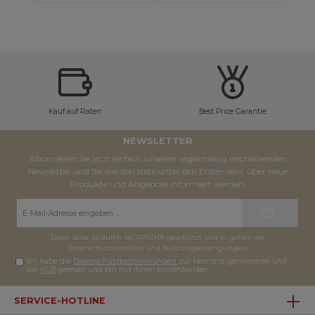
Kauf auf Raten
Best Price Garantie
NEWSLETTER
Abonnieren Sie jetzt einfach unseren regelmässig erscheinenden
Newsletter und Sie werden stets unter den Ersten sein, über neue
Produkte und Angebote informiert werden.
E-
Mail-
Adresse*
Diese Seite ist durch reCAPTCHA geschützt und es gelten die
Datenschutzrichtlinie
und
Nutzungsbedingungen
.
Ich habe die
Datenschutzbestimmungen
zur Kenntnis genommen und
die
AGB
gelesen und bin mit ihnen einverstanden.
SERVICE-HOTLINE