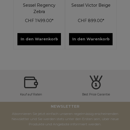
Sessel Regency
Sessel Victor Beige
Zebra
CHF 1’499.00*
CHF 899.00*
In den Warenkorb
In den Warenkorb
Kauf auf Raten
Best Price Garantie
NEWSLETTER
Abonnieren Sie jetzt einfach unseren regelmässig erscheinenden
Newsletter und Sie werden stets unter den Ersten sein, über neue
Produkte und Angebote informiert werden.