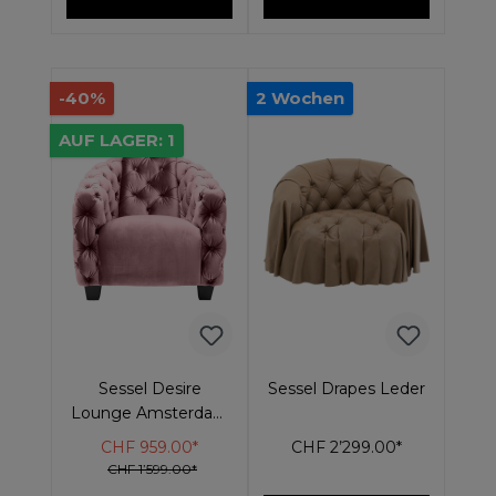
-40%
2 Wochen
AUF LAGER: 1
Sessel Desire
Sessel Drapes Leder
Lounge Amsterdam
Rose
CHF 959.00*
CHF 2’299.00*
CHF 1’599.00*