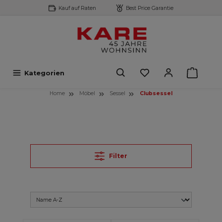
Kauf auf Raten
Best Price Garantie
inhalt springen
Kategorien
Home
Möbel
Sessel
Clubsessel
Filter