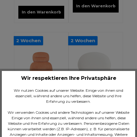
In den Warenkorb
In den Warenkorb
2 Wochen
2 Wochen
Wir respektieren Ihre Privatsphäre
Wir nutzen Cookies auf unserer Website. Einige von ihnen sind
essenziell, während andere uns helfen, diese Website und Ihre
Erfahrung zu verbessern.
Wir verwenden Cookies und andere Technologien auf unserer Website
Einige von ihnen sind essenziell, während andere uns helfen, diese
Sessel Elodie
Sessel Kumo Creme
Website und Ihre Erfahrung zu verbessern. Personenbezogene Daten
70cm
künnen verarbeitet werden (Z.B. IP-Adressen), z. B. für personalisierte
Anziegen und Inhalte oder Anzeigen- und Inhaltsmessung, Weitere
CHF 379.00*
CHF 689.00*