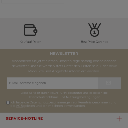
Kauf auf Raten
Best Price Garantie
NEWSLETTER
Abonnieren Sie jetzt einfach unseren regelmässig erscheinenden
Newsletter und Sie werden stets unter den Ersten sein, über neue
Produkte und Angebote informiert werden.
E-
Mail-
Adresse*
Diese Seite ist durch reCAPTCHA geschützt und es gelten die
Datenschutzrichtlinie
und
Nutzungsbedingungen
.
Ich habe die
Datenschutzbestimmungen
zur Kenntnis genommen und
die
AGB
gelesen und bin mit ihnen einverstanden.
SERVICE-HOTLINE