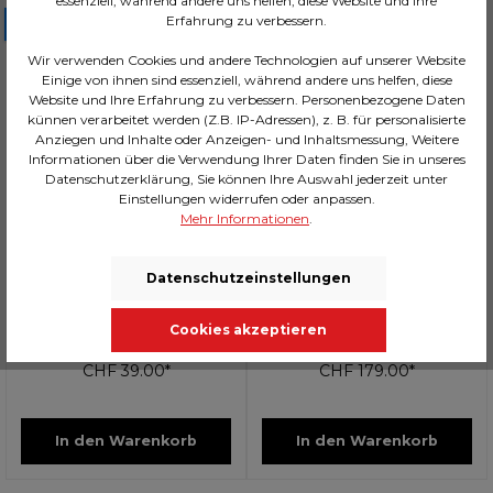
essenziell, während andere uns helfen, diese Website und Ihre
Erfahrung zu verbessern.
2 Wochen
AUF LAGER: 3
Wir verwenden Cookies und andere Technologien auf unserer Website
Einige von ihnen sind essenziell, während andere uns helfen, diese
Website und Ihre Erfahrung zu verbessern. Personenbezogene Daten
künnen verarbeitet werden (Z.B. IP-Adressen), z. B. für personalisierte
Anziegen und Inhalte oder Anzeigen- und Inhaltsmessung, Weitere
Informationen über die Verwendung Ihrer Daten finden Sie in unseres
Datenschutzerklärung, Sie können Ihre Auswahl jederzeit unter
Einstellungen widerrufen oder anpassen.
Mehr Informationen
.
Datenschutzeinstellungen
Kare Teamoutfit Krawatte
Spiegel Bella MO
Cookies akzeptieren
144x5cm
30x180cm
CHF 39.00*
CHF 179.00*
In den Warenkorb
In den Warenkorb