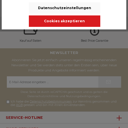
Datenschutzeinstellungen
Cookies akzeptieren
Kauf auf Raten
Best Price Garantie
NEWSLETTER
Abonnieren Sie jetzt einfach unseren regelmässig erscheinenden
Newsletter und Sie werden stets unter den Ersten sein, über neue
Produkte und Angebote informiert werden.
E-
Mail-
Adresse*
Diese Seite ist durch reCAPTCHA geschützt und es gelten die
Datenschutzrichtlinie
und
Nutzungsbedingungen
.
Ich habe die
Datenschutzbestimmungen
zur Kenntnis genommen und
die
AGB
gelesen und bin mit ihnen einverstanden.
SERVICE-HOTLINE