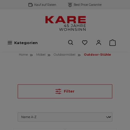
Kauf auf Raten
Best Price Garantie
inhalt springen
Kategorien
Home
Möbel
Outdoormöbel
Outdoor-Stühle
Filter