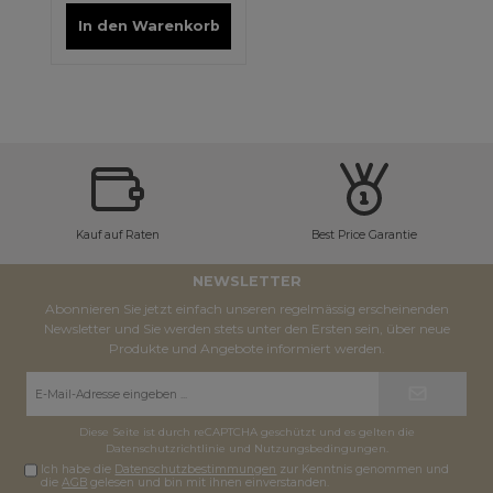
In den Warenkorb
Kauf auf Raten
Best Price Garantie
NEWSLETTER
Abonnieren Sie jetzt einfach unseren regelmässig erscheinenden
Newsletter und Sie werden stets unter den Ersten sein, über neue
Produkte und Angebote informiert werden.
E-
Mail-
Adresse*
Diese Seite ist durch reCAPTCHA geschützt und es gelten die
Datenschutzrichtlinie
und
Nutzungsbedingungen
.
Ich habe die
Datenschutzbestimmungen
zur Kenntnis genommen und
die
AGB
gelesen und bin mit ihnen einverstanden.