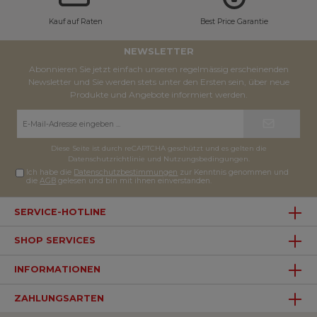
Kauf auf Raten
Best Price Garantie
NEWSLETTER
Abonnieren Sie jetzt einfach unseren regelmässig erscheinenden
Newsletter und Sie werden stets unter den Ersten sein, über neue
Produkte und Angebote informiert werden.
E-
Mail-
Adresse*
Diese Seite ist durch reCAPTCHA geschützt und es gelten die
Datenschutzrichtlinie
und
Nutzungsbedingungen
.
Ich habe die
Datenschutzbestimmungen
zur Kenntnis genommen und
die
AGB
gelesen und bin mit ihnen einverstanden.
SERVICE-HOTLINE
SHOP SERVICES
INFORMATIONEN
ZAHLUNGSARTEN