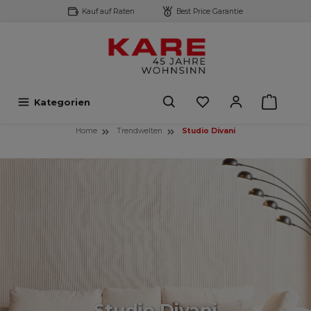
Kauf auf Raten
Best Price Garantie
inhalt springen
Kategorien
Home
Trendwelten
Studio Divani
Studio Divani