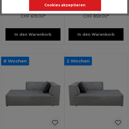
Infinity Hocker Elements
Infinity Hocker Elements
Cookies akzeptieren
Creme 68x100cm
Creme 80x100cm
CHF 619.00*
CHF 859.00*
In den Warenkorb
In den Warenkorb
8 Wochen
2 Wochen