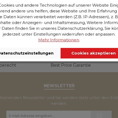
ookies und andere Technologien auf unserer Website Einig
hrend andere uns helfen, diese Website und Ihre Erfahrung
CHF 2’299.00*
CHF 1’499.00*
aten künnen verarbeitet werden (Z.B. IP-Adressen), z. B. 
halte oder Anzeigen- und Inhaltsmessung, Weitere Inform
In den Warenkorb
In den Warenko
Daten finden Sie in unseres Datenschutzerklärung, Sie k
jederzeit unter Einstellungen widerrufen oder anpassen.
Mehr Informationen
.
atenschutzeinstellungen
Cookies akzeptieren
berecht
Best Price Garantie
NEWSLETTER
scheinenden Newsletter und Sie werden stets unter den Ers
werden.
E-
Mail-