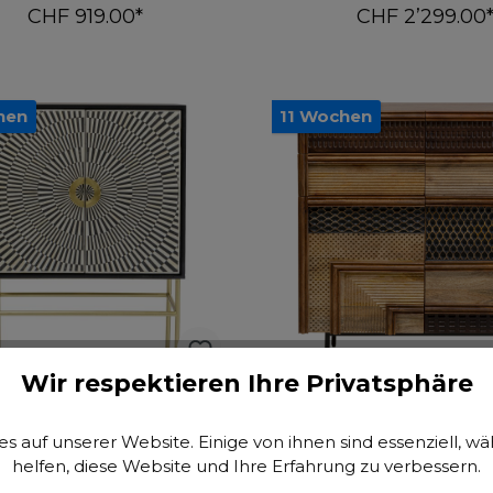
CHF 919.00*
CHF 2’299.00
In den Warenkorb
In den Warenko
hen
11 Wochen
Wir respektieren Ihre Privatsphäre
Highboard Electro
Highboard Gino 100
s auf unserer Website. Einige von ihnen sind essenziell, 
helfen, diese Website und Ihre Erfahrung zu verbessern.