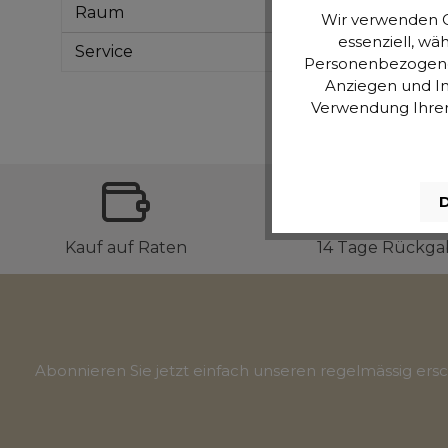
Raum
Wir verwenden C
essenziell, wä
Service
Personenbezogene D
Anziegen und In
Verwendung Ihrer 
D
Kauf auf Raten
14 Tage Rückga
Abonnieren Sie jetzt einfach unseren regelmässig er