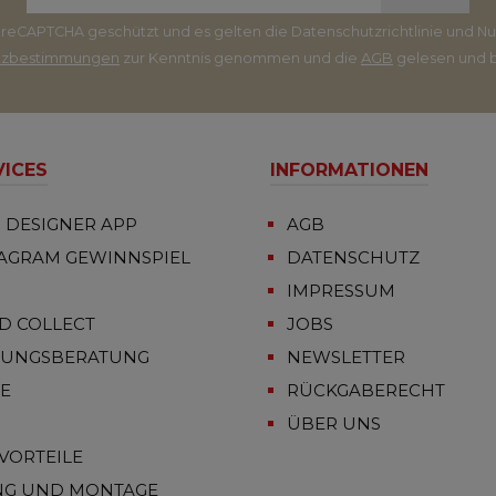
Adresse*
ch reCAPTCHA geschützt und es gelten die
Datenschutzrichtlinie
und
Nu
tzbestimmungen
zur Kenntnis genommen und die
AGB
gelesen und b
VICES
INFORMATIONEN
 DESIGNER APP
AGB
TAGRAM GEWINNSPIEL
DATENSCHUTZ
IMPRESSUM
D COLLECT
JOBS
TUNGSBERATUNG
NEWSLETTER
FE
RÜCKGABERECHT
ÜBER UNS
VORTEILE
NG UND MONTAGE