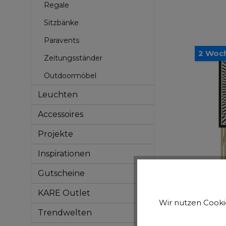
Regale
Sitzbänke
Paravents
2 Woc
Zeitungsständer
Outdoormöbel
Leuchten
Accessoires
Projekte
Inspirationen
Gutscheine
KARE Outlet
Wir nutzen Cookie
Trendwelten