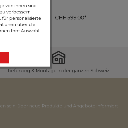
e von ihnen sind
 zu verbessern.
CHF 599.00*
für personalisierte
ationen über die
rb
In den Warenkorb
önnen Ihre Auswahl
Lieferung & Montage in der ganzen Schweiz
ten sein, über neue Produkte und Angebote informiert