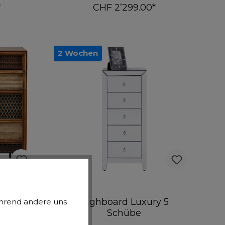
*
CHF 2’299.00*
rb
In den Warenkorb
2 Wochen
x110cm
Highboard Luxury 5
während andere uns
Schübe