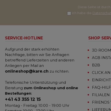
Diese Seite ist dur
Ich habe die
Datenschu
SERVICE-HOTLINE
SHOP SER
Aufgrund der stark erhöhten
3D ROOM
Nachfrage, bitten wir Sie Anfragen
AGB INS
betreffend Lieferzeiten und anderen
B2B
Anliegen per Mail an
onlineshop@kare.ch
zu richten.
CLICK AN
EINRICH
Telefonische Unterstützung und
FAQ-HIL
Beratung
zum Onlineshop und online
Bestellungen
:
FILIALEN
+41 43 355 12 15
FRIENDS 
Montag - Freitag: 10:00 - 19:00 Uhr
LIEFERU
Samstag: 10:00 - 17:00 Uhr