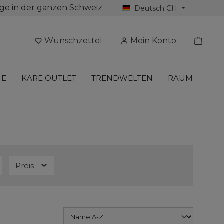
ge in der ganzen Schweiz
Deutsch CH
Wunschzettel
Mein Konto
NE
KARE OUTLET
TRENDWELTEN
RAUM
Preis