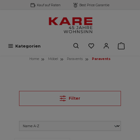
Kauf auf Raten
Best Price Garantie
inhalt springen
Kategorien
Home
Möbel
Paravents
Paravents
Filter