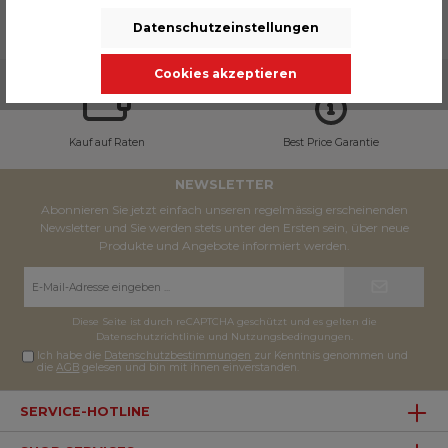
Datenschutzeinstellungen
Cookies akzeptieren
Kauf auf Raten
Best Price Garantie
NEWSLETTER
Abonnieren Sie jetzt einfach unseren regelmässig erscheinenden
Newsletter und Sie werden stets unter den Ersten sein, über neue
Produkte und Angebote informiert werden.
E-
Mail-
Adresse*
Diese Seite ist durch reCAPTCHA geschützt und es gelten die
Datenschutzrichtlinie
und
Nutzungsbedingungen
.
Ich habe die
Datenschutzbestimmungen
zur Kenntnis genommen und
die
AGB
gelesen und bin mit ihnen einverstanden.
SERVICE-HOTLINE