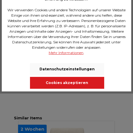
Wir verwenden Cookies und andere Technologien auf unserer Website
Einige von ihnen sind essenziell, während andere uns helfen, diese
Website und Ihre Erfahrung zu verbessern. Personenbezogene Daten
künnen verarbeitet werden (Z.B. IP-Adressen), z. B. für personalisierte
Beschreibung
Anziegen und Inhalte oder Anzeigen- und Inhaltsmessung, Weitere
Informationen über die Verwendung Ihrer Daten finden Sie in unseres
Dieser Drehstuhl ist ein echtes Style-Statement!
Datenschutzerklärung, Sie können Ihre Auswahl jederzeit unter
Die sanft geschwungene Form und der edle, helle
Einstellungen widerrufen oder anpassen.
Bezug verleihen ihm eine lu…
Mehr
Mehr Informationen
.
Technische Daten
Datenschutzeinstellungen
Massangaben
Bewertungen
Cookies akzeptieren
Similar Items
2 Wochen