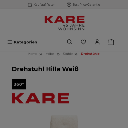
Kauf auf Raten
Best Price Garantie
inhalt springen
Kategorien
Home
Möbel
Stühle
Drehstühle
Drehstuhl Hilla Weiß
360°