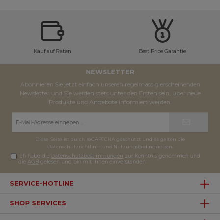
Kauf auf Raten
Best Price Garantie
NEWSLETTER
Abonnieren Sie jetzt einfach unseren regelmässig erscheinenden
Newsletter und Sie werden stets unter den Ersten sein, über neue
Produkte und Angebote informiert werden.
E-
Mail-
Adresse*
Diese Seite ist durch reCAPTCHA geschützt und es gelten die
Datenschutzrichtlinie
und
Nutzungsbedingungen
.
Ich habe die
Datenschutzbestimmungen
zur Kenntnis genommen und
die
AGB
gelesen und bin mit ihnen einverstanden.
SERVICE-HOTLINE
SHOP SERVICES