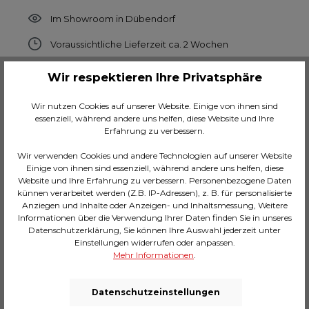
Im Showroom in Dübendorf
Voraussichtliche Lieferzeit ca. 2 Wochen
Wir respektieren Ihre Privatsphäre
Anzahl
Wir nutzen Cookies auf unserer Website. Einige von ihnen sind
essenziell, während andere uns helfen, diese Website und Ihre
In den Warenkorb
Erfahrung zu verbessern.
Wir verwenden Cookies und andere Technologien auf unserer Website
Zum Merkzettel hinzufügen
Einige von ihnen sind essenziell, während andere uns helfen, diese
Website und Ihre Erfahrung zu verbessern. Personenbezogene Daten
Hersteller-Nr.:
56154
künnen verarbeitet werden (Z.B. IP-Adressen), z. B. für personalisierte
Anziegen und Inhalte oder Anzeigen- und Inhaltsmessung, Weitere
Handgemaltes Leinwandbild im Hochformat,
Informationen über die Verwendung Ihrer Daten finden Sie in unseres
122.6 x 92.6 x 5 Zentimeter (H/B/T)
Datenschutzerklärung, Sie können Ihre Auswahl jederzeit unter
Abstraktes Wandbild für den modernen Wohnstil
Einstellungen widerrufen oder anpassen.
in neutralen Farben wie Beige und Grau
Mehr Informationen
.
Acryl-Bild auf Baumwoll-Leinwand mit
spannenden, plastischen Effekten
Datenschutzeinstellungen
Schmaler, schwarzer Bilderrahmen aus
Massivholz