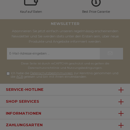
Kauf auf Raten
Best Price Garantie
NEWSLETTER
Abonnieren Sie jetzt einfach unseren regelmässig erscheinenden
Newsletter und Sie werden stets unter den Ersten sein, über neue
Produkte und Angebote informiert werden.
E-
Mail-
Adresse*
Diese Seite ist durch reCAPTCHA geschützt und es gelten die
Datenschutzrichtlinie
und
Nutzungsbedingungen
.
Ich habe die
Datenschutzbestimmungen
zur Kenntnis genommen und
die
AGB
gelesen und bin mit ihnen einverstanden.
SERVICE-HOTLINE
SHOP SERVICES
INFORMATIONEN
ZAHLUNGSARTEN