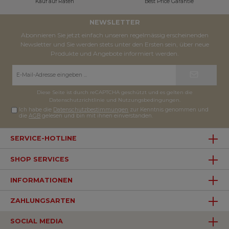
Kauf auf Raten
Best Price Garantie
NEWSLETTER
Abonnieren Sie jetzt einfach unseren regelmässig erscheinenden
Newsletter und Sie werden stets unter den Ersten sein, über neue
Produkte und Angebote informiert werden.
E-
Mail-
Adresse*
Diese Seite ist durch reCAPTCHA geschützt und es gelten die
Datenschutzrichtlinie
und
Nutzungsbedingungen
.
Ich habe die
Datenschutzbestimmungen
zur Kenntnis genommen und
die
AGB
gelesen und bin mit ihnen einverstanden.
SERVICE-HOTLINE
SHOP SERVICES
INFORMATIONEN
ZAHLUNGSARTEN
SOCIAL MEDIA