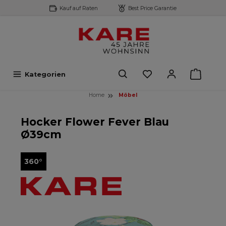
Kauf auf Raten
Best Price Garantie
inhalt springen
Kategorien
Home
Möbel
Hocker Flower Fever Blau
Ø39cm
360°