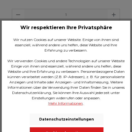
Anzahl
Wir respektieren Ihre Privatsphäre
In den Warenkorb
Wir nutzen Cookies auf unserer Website. Einige von ihnen sind
essenziell, während andere uns helfen, diese Website und Ihre
Zum Merkzettel hinzufügen
Erfahrung zu verbessern.
Hersteller-Nr.:
71087
Wir verwenden Cookies und andere Technologien auf unserer Website
Einige von ihnen sind essenziell, während andere uns helfen, diese
Polster-Hocker mit Blüten-Mustern in Blau, 47 x
Website und Ihre Erfahrung zu verbessern. Personenbezogene Daten
39 x 39 Zentimeter (H/B/T)
künnen verarbeitet werden (Z.B. IP-Adressen), z. B. für personalisierte
Der Hocker in sattem Blau begeistert mit bunten
Anziegen und Inhalte oder Anzeigen- und Inhaltsmessung, Weitere
Blüten, Schmetterlingen und Natur-Motiven
Informationen über die Verwendung Ihrer Daten finden Sie in unseres
Der feine Zierstreifen aus Edelstahl in Gold
Datenschutzerklärung, Sie können Ihre Auswahl jederzeit unter
verleiht einen glamourösen Touch
Einstellungen widerrufen oder anpassen.
Mehr Informationen
.
Stabiler Unterbau und weiche Polsterung sorgen
für Langlebigkeit und maximalen Sitzkomfort
Vielseitig einsetzbar - als Ergänzung zu Sessel
Datenschutzeinstellungen
und Sofa, zusätzliche Sitzmöglichkeit oder als
stilvolle Ablage