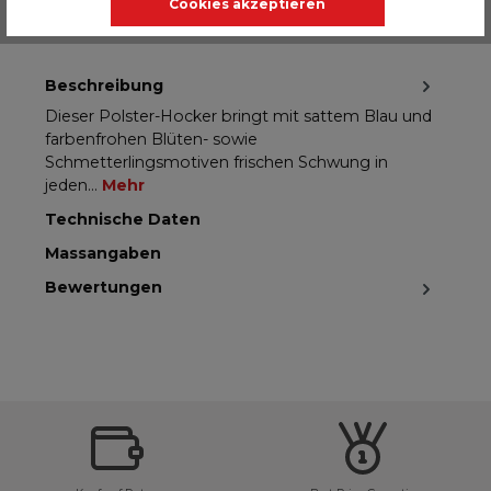
Cookies akzeptieren
Beschreibung
Dieser Polster-Hocker bringt mit sattem Blau und
farbenfrohen Blüten- sowie
Schmetterlingsmotiven frischen Schwung in
jeden…
Mehr
Technische Daten
Massangaben
Bewertungen