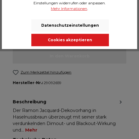
Einstellungen widerrufen oder anpassen.
Mehr Informationen
.
Konfiguration zurücksetzen
Datenschutzeinstellungen
Anzahl
Cookies akzeptieren
In den Warenkorb
Zum Merkzettel hinzufügen
Hersteller-Nr.:
29092659
Beschreibung
Der Ramon Jacquard-Dekovorhang in
Haselnussbraun überzeugt mit seiner stark
verdunkelnden Dimout- und Blackout-Wirkung
und…
Mehr