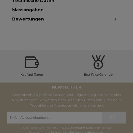
Technische Daten
Massangaben
Bewertungen
Kauf auf Raten
Best Price Garantie
NEWSLETTER
Abonnieren Sie jetzt einfach unseren regelmässig erscheinenden
Newsletter und Sie werden stets unter den Ersten sein, über neue
Produkte und Angebote informiert werden.
E-
Mail-
Adresse*
Diese Seite ist durch reCAPTCHA geschützt und es gelten die
Datenschutzrichtlinie
und
Nutzungsbedingungen
.