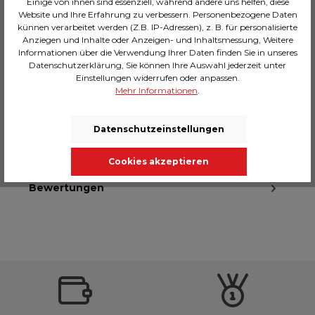
Einige von ihnen sind essenziell, während andere uns helfen, diese
In den Warenkorb
Website und Ihre Erfahrung zu verbessern. Personenbezogene Daten
künnen verarbeitet werden (Z.B. IP-Adressen), z. B. für personalisierte
Anziegen und Inhalte oder Anzeigen- und Inhaltsmessung, Weitere
Zum Merkzettel hinzufügen
Informationen über die Verwendung Ihrer Daten finden Sie in unseres
Hersteller-Nr.:
29063819
Datenschutzerklärung, Sie können Ihre Auswahl jederzeit unter
Einstellungen widerrufen oder anpassen.
Mehr Informationen
.
Beschreibung
Datenschutzeinstellungen
Technische Daten
Cookies akzeptieren
Massangaben
Bewertungen