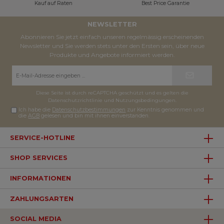
Kauf auf Raten
Best Price Garantie
NEWSLETTER
Abonnieren Sie jetzt einfach unseren regelmässig erscheinenden
Newsletter und Sie werden stets unter den Ersten sein, über neue
Produkte und Angebote informiert werden.
E-
Mail-
Adresse*
Diese Seite ist durch reCAPTCHA geschützt und es gelten die
Datenschutzrichtlinie
und
Nutzungsbedingungen
.
Ich habe die
Datenschutzbestimmungen
zur Kenntnis genommen und
die
AGB
gelesen und bin mit ihnen einverstanden.
SERVICE-HOTLINE
SHOP SERVICES
INFORMATIONEN
ZAHLUNGSARTEN
SOCIAL MEDIA