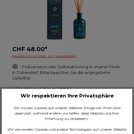
CHF 48.00*
Preise/Stück inkl. MwSt. zzgl. Versandkosten
Postversand oder Selbstabholung in unserer Filiale
in Dübendorf. Bitte beachten Sie die angegebene
Lieferfrist.
Lieferung ab Lager:
72 h
Wir respektieren Ihre Privatsphäre
Artikel ist auf Lager:
13
Wir nutzen Cookies auf unserer Website. Einige von ihnen sind
essenziell, während andere uns helfen, diese Website und Ihre
Anzahl
Erfahrung zu verbessern.
Wir verwenden Cookies und andere Technologien auf unserer Website