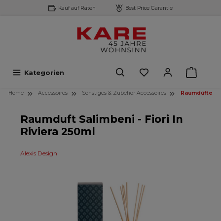
Kauf auf Raten
Best Price Garantie
inhalt springen
Kategorien
Home
Accessoires
Sonstiges & Zubehör Accessoires
Raumdüfte
Raumduft Salimbeni - Fiori In
Riviera 250ml
Alexis Design