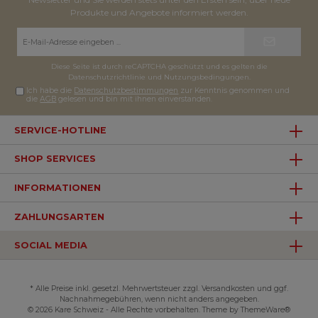
Produkte und Angebote informiert werden.
E-
Mail-
Adresse*
Diese Seite ist durch reCAPTCHA geschützt und es gelten die
Datenschutzrichtlinie
und
Nutzungsbedingungen
.
Ich habe die
Datenschutzbestimmungen
zur Kenntnis genommen und
die
AGB
gelesen und bin mit ihnen einverstanden.
SERVICE-HOTLINE
SHOP SERVICES
INFORMATIONEN
ZAHLUNGSARTEN
SOCIAL MEDIA
* Alle Preise inkl. gesetzl. Mehrwertsteuer zzgl. Versandkosten und ggf.
Nachnahmegebühren, wenn nicht anders angegeben.
© 2026 Kare Schweiz - Alle Rechte vorbehalten. Theme by
ThemeWare®