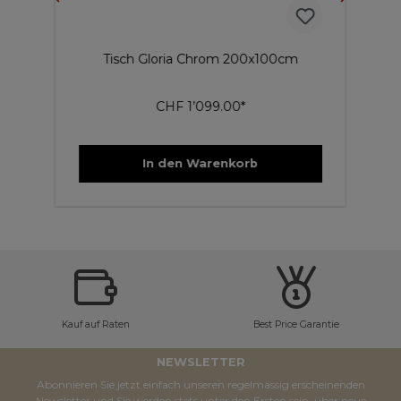
Tisch Gloria Chrom 200x100cm
CHF 1’099.00*
In den Warenkorb
Kauf auf Raten
Best Price Garantie
NEWSLETTER
Abonnieren Sie jetzt einfach unseren regelmässig erscheinenden
Newsletter und Sie werden stets unter den Ersten sein, über neue