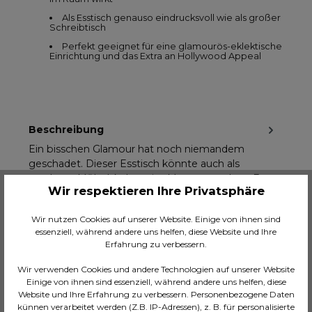
Als Esstisch genauso eindrucksvoll wie als großer
Schreibtisch
Perfekt geeignet für eine glamourös-eklektische
Einrichtung und das Extra an Hollywood Appeal
Beschreibung
Ein bisschen Glamour hat noch niemandem
geschadet. Dieser Esstisch könnte auch als
moderne Möbelskulptur im Museum stehen. E…
Wir respektieren Ihre Privatsphäre
Mehr
Technische Daten
Wir nutzen Cookies auf unserer Website. Einige von ihnen sind
essenziell, während andere uns helfen, diese Website und Ihre
Massangaben
Erfahrung zu verbessern.
Video
Wir verwenden Cookies und andere Technologien auf unserer Website
Bewertungen
Einige von ihnen sind essenziell, während andere uns helfen, diese
Website und Ihre Erfahrung zu verbessern. Personenbezogene Daten
künnen verarbeitet werden (Z.B. IP-Adressen), z. B. für personalisierte