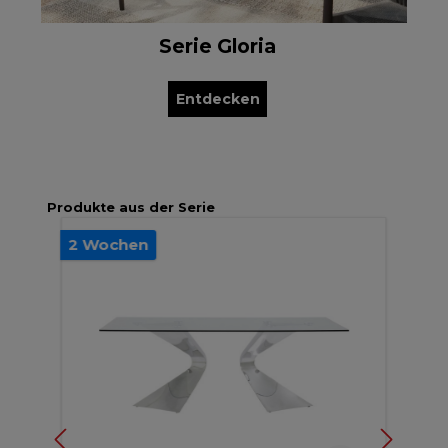
Serie Gloria
Entdecken
Produkte aus der Serie
2 Wochen
2 