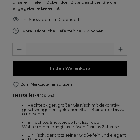
unserer Filiale in Dübendorf. Bitte beachten Sie die
angegebene Lieferfrist.
Im Showroom in Dübendorf
Voraussichtliche Lieferzeit ca. 2 Wochen
Anzahl
In den Warenkorb
Zum Merkzettel hinzufügen
Hersteller-Nr.:
81543
Rechteckiger, großer Glastisch mit dekorativ-
geschwungenen, goldenen Stahl-Beinen für bis zu
8 Personen
Ein echtes Showpiece fürs Ess- oder
Wohnzimmer, bringt luxuriösen Flair ins Zuhause
Ein Tisch, der trotz seiner Größe fein und elegant
im Raum wirkt