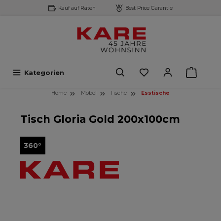
Kauf auf Raten
Best Price Garantie
inhalt springen
Kategorien
Home
Möbel
Tische
Esstische
Tisch Gloria Gold 200x100cm
360°