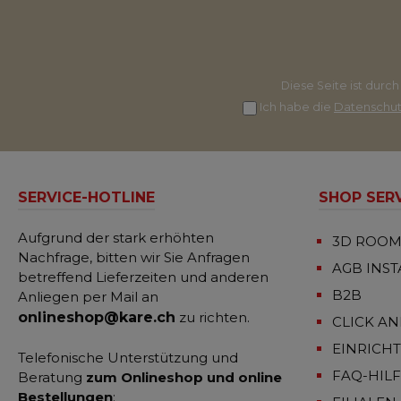
Diese Seite ist dur
Ich habe die
Datenschu
SERVICE-HOTLINE
SHOP SER
Aufgrund der stark erhöhten
3D ROOM
Nachfrage, bitten wir Sie Anfragen
AGB INS
betreffend Lieferzeiten und anderen
B2B
Anliegen per Mail an
onlineshop@kare.ch
zu richten.
CLICK AN
EINRICH
Telefonische Unterstützung und
FAQ-HIL
Beratung
zum Onlineshop und online
Bestellungen
: