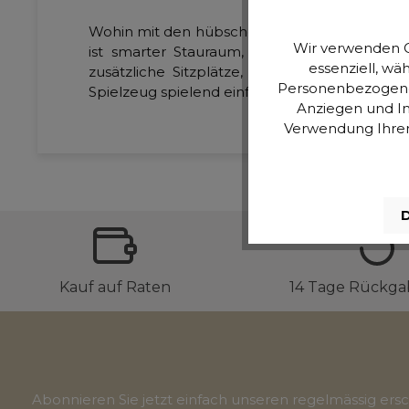
Wohin mit den hübschen Dekokissen auf dem B
Wir verwenden C
ist smarter Stauraum, der als attraktiver
essenziell, wä
zusätzliche Sitzplätze, wenn Freunde un
Personenbezogene D
Spielzeug spielend einfach aus dem Blickfeld
Anziegen und In
Verwendung Ihrer 
D
Kauf auf Raten
14 Tage Rückga
Abonnieren Sie jetzt einfach unseren regelmässig er