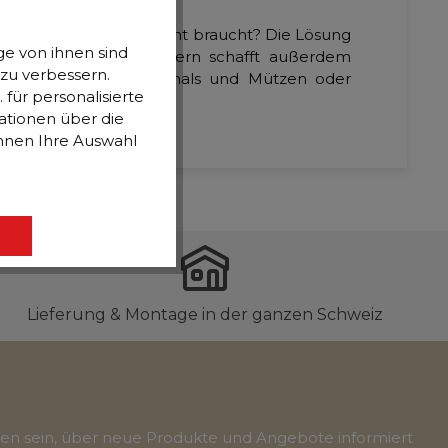
n diese Utensilien nicht braucht? Die Lösung
e von ihnen sind
aus 2 samtigen Fußhockern schafft außerdem
 zu verbessern.
ösung, um Wäsche, Schals und Mützen oder
für personalisierte
ationen über die
önnen Ihre Auswahl
Lieferung & Montage in der ganzen Schweiz
ten sein, über neue Produkte und Angebote informiert