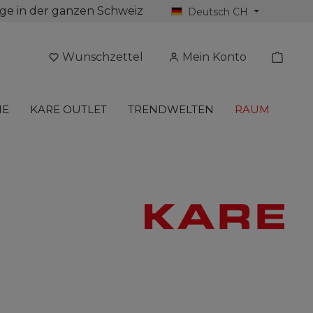
ge in der ganzen Schweiz
Deutsch CH
Wunschzettel
Mein Konto
NE
KARE OUTLET
TRENDWELTEN
RAUM