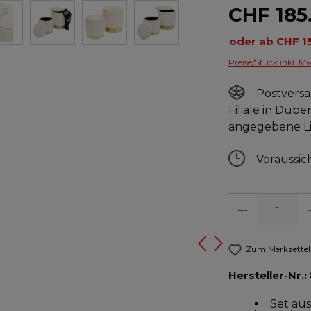
CHF 185
Preise/Stück inkl. M
Postversa
Filiale in Dübe
angegebene Lie
Voraussich
Anzahl
Zum Merkzettel
Hersteller-Nr.:
Set au