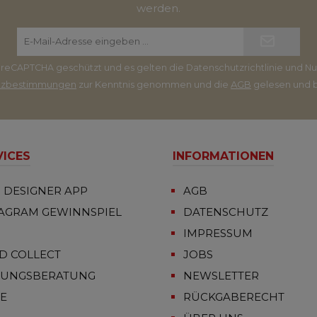
werden.
E-
Mail-
Adresse*
ch reCAPTCHA geschützt und es gelten die
Datenschutzrichtlinie
und
Nu
tzbestimmungen
zur Kenntnis genommen und die
AGB
gelesen und b
VICES
INFORMATIONEN
 DESIGNER APP
AGB
TAGRAM GEWINNSPIEL
DATENSCHUTZ
IMPRESSUM
D COLLECT
JOBS
TUNGSBERATUNG
NEWSLETTER
FE
RÜCKGABERECHT