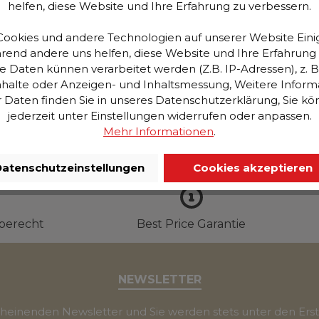
helfen, diese Website und Ihre Erfahrung zu verbessern.
ett und der kuscheligen Wolldecke für das Sofa, wenn ma
ookies und andere Technologien auf unserer Website Einig
 Eyecatcher zusätzlich jeden Raum schmückt. Das Set 
hrend andere uns helfen, diese Website und Ihre Erfahrung
d Gäste kommen. Das Hocker-Set ist eine wunderbare L
aten künnen verarbeitet werden (Z.B. IP-Adressen), z. B. 
 zu räumen.
halte oder Anzeigen- und Inhaltsmessung, Weitere Inform
Daten finden Sie in unseres Datenschutzerklärung, Sie k
jederzeit unter Einstellungen widerrufen oder anpassen.
Mehr Informationen
.
atenschutzeinstellungen
Cookies akzeptieren
berecht
Best Price Garantie
NEWSLETTER
scheinenden Newsletter und Sie werden stets unter den Ers