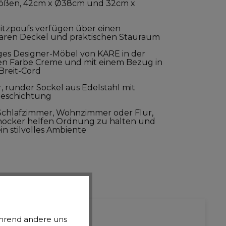
rößen, 42cm x Ø38cm und 32cm x
Sitzpoufs verfügen über einen
ren Deckel und praktischen Stauraum
ges Designer-Möbel von KARE in der
n Farbe Creme und mit einem Bezug in
Breit-Cord
r, runder Sockel aus Edelstahl mit
Beschichtung
Schlafzimmer, Wohnzimmer oder Flur,
zhocker helfen Ordnung zu halten und
in stilvolles Ambiente
ertungen
während andere uns