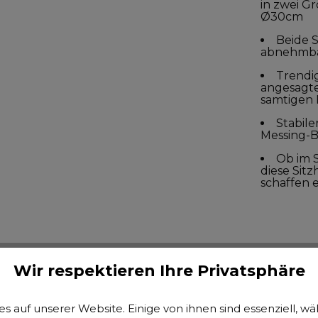
in zwei G
Ø30cm
Beide 
abnehmba
Trendi
angesagte
samtigen 
Stabile
Messing-
Ob im 
diese Sit
schaffen e
ung
Technische Daten
Massangaben
Video
Bew
Wir respektieren Ihre Privatsphäre
orage Cord Creme (2/Set)
s auf unserer Website. Einige von ihnen sind essenziell, 