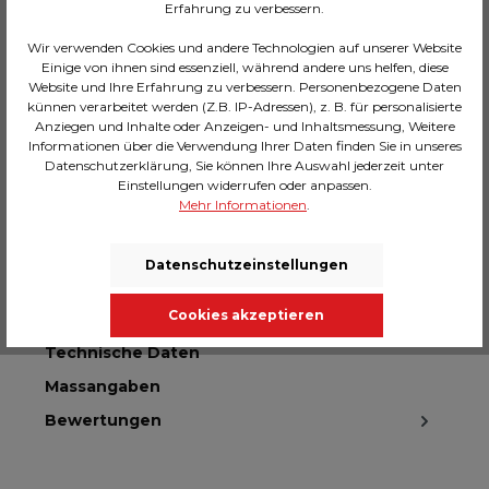
Erfahrung zu verbessern.
Wir verwenden Cookies und andere Technologien auf unserer Website
In den Warenkorb
Einige von ihnen sind essenziell, während andere uns helfen, diese
Website und Ihre Erfahrung zu verbessern. Personenbezogene Daten
künnen verarbeitet werden (Z.B. IP-Adressen), z. B. für personalisierte
Zum Merkzettel hinzufügen
Anziegen und Inhalte oder Anzeigen- und Inhaltsmessung, Weitere
Informationen über die Verwendung Ihrer Daten finden Sie in unseres
Hersteller-Nr.:
29081370
Datenschutzerklärung, Sie können Ihre Auswahl jederzeit unter
Einstellungen widerrufen oder anpassen.
Mehr Informationen
.
Beschreibung
Datenschutzeinstellungen
Crema - wir widmen uns den Liebhabern der
Einfachheit, die Funktionalität zu schätzen wissen,
Cookies akzeptieren
sich aber nicht vorstellen, da…
Mehr
Technische Daten
Massangaben
Bewertungen