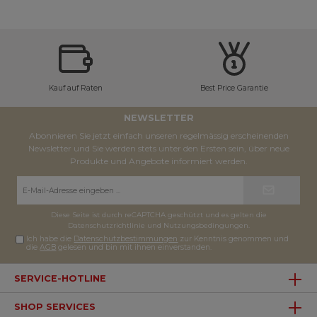
Kauf auf Raten
Best Price Garantie
NEWSLETTER
Abonnieren Sie jetzt einfach unseren regelmässig erscheinenden
Newsletter und Sie werden stets unter den Ersten sein, über neue
Produkte und Angebote informiert werden.
E-
Mail-
Adresse*
Diese Seite ist durch reCAPTCHA geschützt und es gelten die
Datenschutzrichtlinie
und
Nutzungsbedingungen
.
Ich habe die
Datenschutzbestimmungen
zur Kenntnis genommen und
die
AGB
gelesen und bin mit ihnen einverstanden.
SERVICE-HOTLINE
SHOP SERVICES