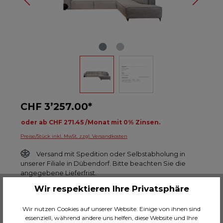
CHF 3’257.00*
oder ab CHF 271.45 /Monat mit 0% Zinsen.
Preise/Stück inkl. MwSt. zzgl. Versandkosten
Versand mit Spedition oder Selbstabholung in
unserer Filiale in Dübendorf. Bitte beachten Sie die
angegebene Lieferfrist.
Wir respektieren Ihre Privatsphäre
Voraussichtliche Lieferzeit ca. 10 Wochen
Wir nutzen Cookies auf unserer Website. Einige von ihnen sind
Anzahl
essenziell, während andere uns helfen, diese Website und Ihre