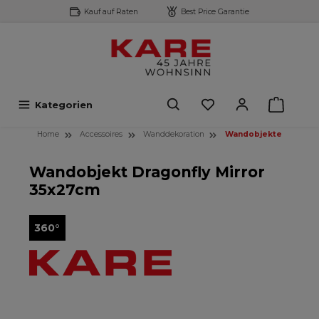
Kauf auf Raten
Best Price Garantie
inhalt springen
Kategorien
Home
Accessoires
Wanddekoration
Wandobjekte
Wandobjekt Dragonfly Mirror
35x27cm
360°