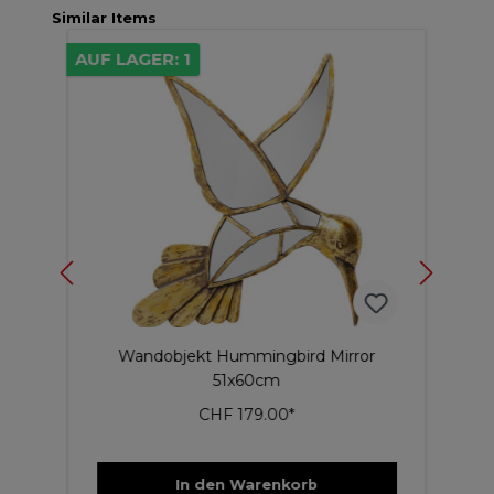
Similar Items
AUF LAGER: 1
AU
m
Wandobjekt Hummingbird Mirror
51x60cm
CHF 179.00*
In den Warenkorb