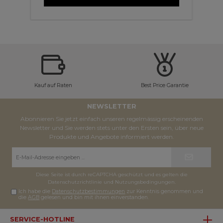
Kauf auf Raten
Best Price Garantie
NEWSLETTER
Abonnieren Sie jetzt einfach unseren regelmässig erscheinenden
Newsletter und Sie werden stets unter den Ersten sein, über neue
Produkte und Angebote informiert werden.
E-
Mail-
Adresse*
Diese Seite ist durch reCAPTCHA geschützt und es gelten die
Datenschutzrichtlinie
und
Nutzungsbedingungen
.
Ich habe die
Datenschutzbestimmungen
zur Kenntnis genommen und
die
AGB
gelesen und bin mit ihnen einverstanden.
SERVICE-HOTLINE