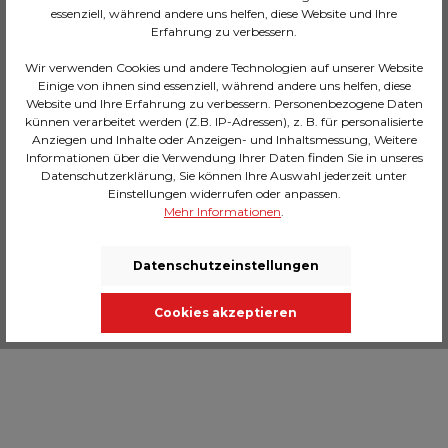
Stil ist in sorgfältiger Handarbeit hergestellt
essenziell, während andere uns helfen, diese Website und Ihre
Erfahrung zu verbessern.
Erweiterbare Deko: Die Libelle lässt sich
zusammen mit anderen Spiegeln der Serie
arrangieren
Wir verwenden Cookies und andere Technologien auf unserer Website
Einige von ihnen sind essenziell, während andere uns helfen, diese
Website und Ihre Erfahrung zu verbessern. Personenbezogene Daten
künnen verarbeitet werden (Z.B. IP-Adressen), z. B. für personalisierte
Anziegen und Inhalte oder Anzeigen- und Inhaltsmessung, Weitere
Informationen über die Verwendung Ihrer Daten finden Sie in unseres
Beschreibung
Datenschutzerklärung, Sie können Ihre Auswahl jederzeit unter
Einstellungen widerrufen oder anpassen.
Libellen sind faszinierende Tiere. Sie können auf
Mehr Informationen
.
der Stelle schweben, rückwärts fliegen und
senkrecht aufsteigen. Möglich m…
Mehr
Datenschutzeinstellungen
Technische Daten
Massangaben
Cookies akzeptieren
Bewertungen