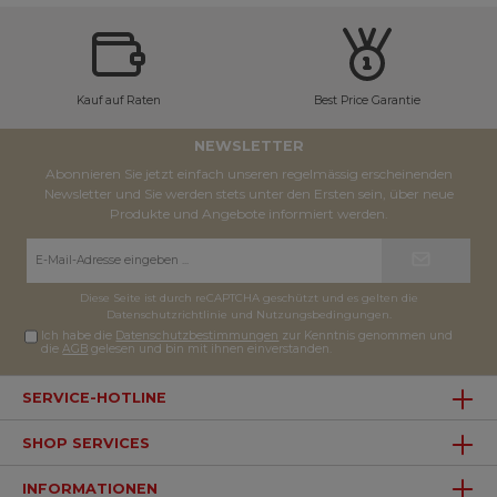
Kauf auf Raten
Best Price Garantie
NEWSLETTER
Abonnieren Sie jetzt einfach unseren regelmässig erscheinenden
Newsletter und Sie werden stets unter den Ersten sein, über neue
Produkte und Angebote informiert werden.
E-
Mail-
Adresse*
Diese Seite ist durch reCAPTCHA geschützt und es gelten die
Datenschutzrichtlinie
und
Nutzungsbedingungen
.
Ich habe die
Datenschutzbestimmungen
zur Kenntnis genommen und
die
AGB
gelesen und bin mit ihnen einverstanden.
SERVICE-HOTLINE
SHOP SERVICES
INFORMATIONEN