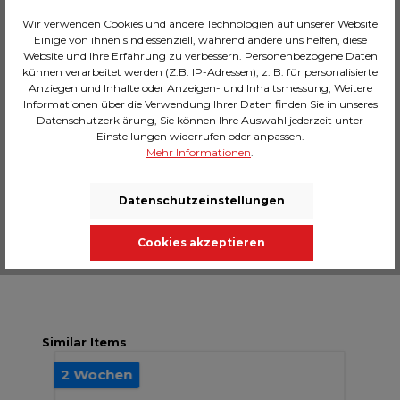
Wir verwenden Cookies und andere Technologien auf unserer Website
Einige von ihnen sind essenziell, während andere uns helfen, diese
Website und Ihre Erfahrung zu verbessern. Personenbezogene Daten
künnen verarbeitet werden (Z.B. IP-Adressen), z. B. für personalisierte
Beschreibung
Anziegen und Inhalte oder Anzeigen- und Inhaltsmessung, Weitere
Bringen Sie die griechische Antike in Ihr Zuhause!
Informationen über die Verwendung Ihrer Daten finden Sie in unseres
Datenschutzerklärung, Sie können Ihre Auswahl jederzeit unter
Mit diesem Wandobjekt verleihen Sie Ihrem
Einstellungen widerrufen oder anpassen.
Wohnzimmer oder Flur einen einz…
Mehr
Mehr Informationen
.
Technische Daten
Massangaben
Datenschutzeinstellungen
Bewertungen
Cookies akzeptieren
Similar Items
2 Wochen
AU