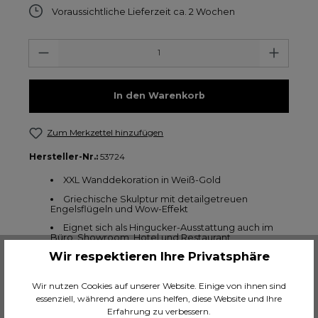
Voraussichtliche Lieferzeit ca. 2 Wochen
Anzahl
In den Warenkorb
Zum Merkzettel hinzufügen
Hersteller-Nr.:
53724
XXL Wanddekoration in Weiß-Gold
Griechische Skulptur mit detailgetreuen
Engelsflügeln und Wow-Effekt
Eignet sich als Hingucker-Ausstattung auch im
Büro, Showroom, Hotel und Restaurant
Wir respektieren Ihre Privatsphäre
Handgearbeitetes Unikat, jedes Exemplar
einzigartig
Wir nutzen Cookies auf unserer Website. Einige von ihnen sind
Wer Platz hat, verleiht seinem Zuhause mit
dieser Wanddekoration den Charakter einer
essenziell, während andere uns helfen, diese Website und Ihre
repräsentativen Villa
Erfahrung zu verbessern.