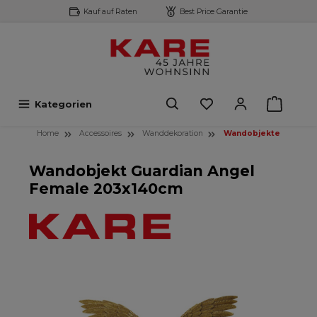
Kauf auf Raten
Best Price Garantie
inhalt springen
Kategorien
Home
Accessoires
Wanddekoration
Wandobjekte
Wandobjekt Guardian Angel
Female 203x140cm